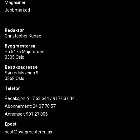
Magasiner
Jobbmarked
Redaktør
Christopher Kunøe
Byggmesteren
Pb 5475 Majorstuen
0305 Oslo
Besøksadresse
Sørkedalsveien 9
0368 Oslo
Telefon
Redaksjon:
917 63 644
/
917 63 644
Abonnement:
24 07 70 57
Annonser:
901 27 006
Epost
post@byggmesteren.as