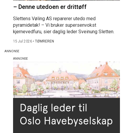
– Denne utedoen er drittøff
Slettens Vøling AS reparerer utedo med
pyramidetak! – Vi bruker supersenvokst
kjernevedfuru, sier daglig leder Sveinung Sletten.
15 Jul 2026
•
TØMREREN