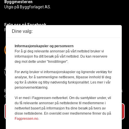
Byggmesteren
Utgis på Byggforlaget AS.
Følg oss på Facebook
Få med deg det siste innen byggebransjen
Dine valg:
Informasjonskapsler og personvern
For å gi deg relevante annonser på vårt nettsted bruker vi
informasjon fra ditt besøk på vårt nettsted. Du kan reservere
deg mot dette under "Innstillinger".
For øvrig bruker vi informasjonskapsler og lignende verktøy for
analyse, for å sammenligne nettlesere, tilpasse innhold til deg
og for å utvikle og tilby nødvendig funksjonalitet. Les mer i vår
personvernerklæring.
Byggmesteren følger Vær Varsom-plakaten og presseetikken slik
den er nedfelt i Redaktørplakaten.
Vi er med i Fagpressen-nettverket. Om du samtykker under, vil
du få relevante annonser på nettstedene til medlemmene i
nettverket basert på informasjon fra dine besøk på tvers av
Abonner på vårt nyhetsbrev
disse nettstedene. En oversikt over medlemmene finner du på
Fagpressen.no.