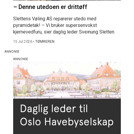
– Denne utedoen er drittøff
Slettens Vøling AS reparerer utedo med
pyramidetak! – Vi bruker supersenvokst
kjernevedfuru, sier daglig leder Sveinung Sletten.
15 Jul 2026
•
TØMREREN