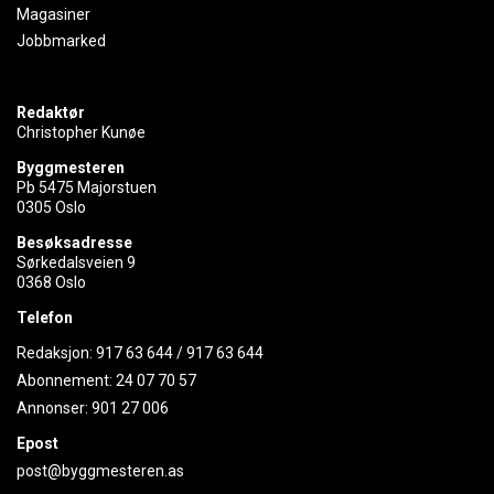
Magasiner
Jobbmarked
Redaktør
Christopher Kunøe
Byggmesteren
Pb 5475 Majorstuen
0305 Oslo
Besøksadresse
Sørkedalsveien 9
0368 Oslo
Telefon
Redaksjon:
917 63 644
/
917 63 644
Abonnement:
24 07 70 57
Annonser:
901 27 006
Epost
post@byggmesteren.as