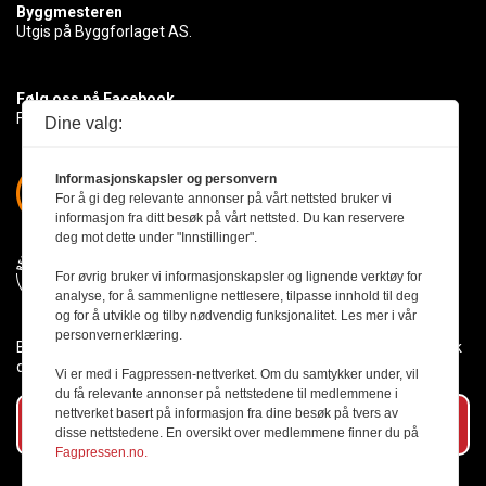
Byggmesteren
Utgis på Byggforlaget AS.
Følg oss på Facebook
Få med deg det siste innen byggebransjen
Dine valg:
Informasjonskapsler og personvern
For å gi deg relevante annonser på vårt nettsted bruker vi
informasjon fra ditt besøk på vårt nettsted. Du kan reservere
deg mot dette under "Innstillinger".
For øvrig bruker vi informasjonskapsler og lignende verktøy for
analyse, for å sammenligne nettlesere, tilpasse innhold til deg
og for å utvikle og tilby nødvendig funksjonalitet. Les mer i vår
personvernerklæring.
Byggmesteren følger Vær Varsom-plakaten og presseetikken slik
den er nedfelt i Redaktørplakaten.
Vi er med i Fagpressen-nettverket. Om du samtykker under, vil
du få relevante annonser på nettstedene til medlemmene i
nettverket basert på informasjon fra dine besøk på tvers av
Abonner på vårt nyhetsbrev
disse nettstedene. En oversikt over medlemmene finner du på
Fagpressen.no.