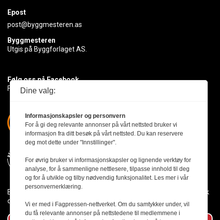
Epost
post@byggmesteren.as
Byggmesteren
Utgis på Byggforlaget AS.
Følg oss på Facebook
Få med deg det siste innen byggebransjen
Dine valg:
Informasjonskapsler og personvern
For å gi deg relevante annonser på vårt nettsted bruker vi
informasjon fra ditt besøk på vårt nettsted. Du kan reservere
deg mot dette under "Innstillinger".
For øvrig bruker vi informasjonskapsler og lignende verktøy for
analyse, for å sammenligne nettlesere, tilpasse innhold til deg
og for å utvikle og tilby nødvendig funksjonalitet. Les mer i vår
personvernerklæring.
Byggmesteren følger Vær Varsom-plakaten og presseetikken slik
den er nedfelt i Redaktørplakaten.
Vi er med i Fagpressen-nettverket. Om du samtykker under, vil
du få relevante annonser på nettstedene til medlemmene i