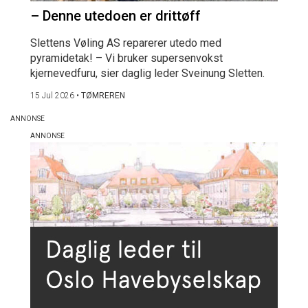
– Denne utedoen er drittøff
Slettens Vøling AS reparerer utedo med
pyramidetak! – Vi bruker supersenvokst
kjernevedfuru, sier daglig leder Sveinung Sletten.
15 Jul 2026
•
TØMREREN