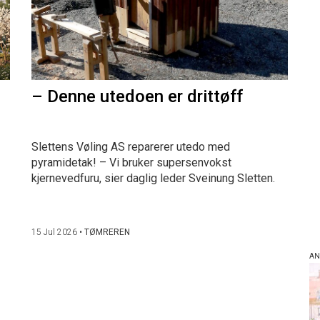
– Denne utedoen er drittøff
Slettens Vøling AS reparerer utedo med
pyramidetak! – Vi bruker supersenvokst
kjernevedfuru, sier daglig leder Sveinung Sletten.
15 Jul 2026
•
TØMREREN