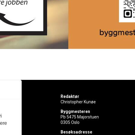
Redaktør
Christopher Kunøe
Byggmesteren
i
Pb 5475 Majorstuen
0305 Oslo
vere
rer
Besøksadresse