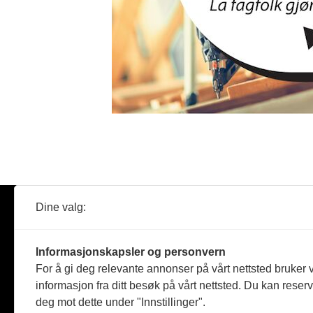
Dine valg:
Abonner
Nyheter
Tømreren
Informasjonskapsler og personvern
Reportasje
For å gi deg relevante annonser på vårt nettsted bruker v
Produkter
informasjon fra ditt besøk på vårt nettsted. Du kan reser
Kommenta
deg mot dette under "Innstillinger".