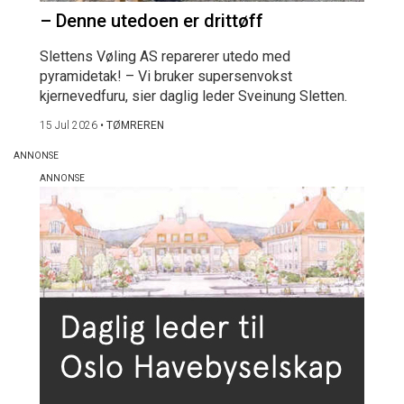
– Denne utedoen er drittøff
Slettens Vøling AS reparerer utedo med
pyramidetak! – Vi bruker supersenvokst
kjernevedfuru, sier daglig leder Sveinung Sletten.
15 Jul 2026
•
TØMREREN