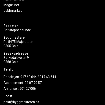
Magasiner
Jobbmarked
Redaktør
Christopher Kunøe
Byggmesteren
Pb 5475 Majorstuen
0305 Oslo
Besøksadresse
Sørkedalsveien 9
0368 Oslo
Telefon
Redaksjon:
917 63 644
/
917 63 644
Abonnement:
24 07 70 57
Annonser:
901 27 006
Epost
post@byggmesteren.as