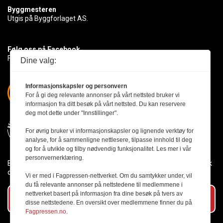
Byggmesteren
Utgis på Byggforlaget AS.
Følg oss på Facebook
Få med deg det siste innen byggebransjen
Dine valg:
Informasjonskapsler og personvern
For å gi deg relevante annonser på vårt nettsted bruker vi
informasjon fra ditt besøk på vårt nettsted. Du kan reservere
deg mot dette under "Innstillinger".
For øvrig bruker vi informasjonskapsler og lignende verktøy for
analyse, for å sammenligne nettlesere, tilpasse innhold til deg
og for å utvikle og tilby nødvendig funksjonalitet. Les mer i vår
personvernerklæring.
Byggmesteren følger Vær Varsom-plakaten og presseetikken slik
den er nedfelt i Redaktørplakaten.
Vi er med i Fagpressen-nettverket. Om du samtykker under, vil
du få relevante annonser på nettstedene til medlemmene i
nettverket basert på informasjon fra dine besøk på tvers av
Abonner på vårt nyhetsbrev
disse nettstedene. En oversikt over medlemmene finner du på
Fagpressen.no.