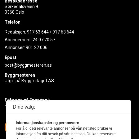
Besøksadresse
Sørkedalsveien 9
0368 Oslo
Telefon
Redaksjon:
917 63 644
/
917 63 644
Abonnement:
24 07 70 57
Annonser:
901 27 006
Epost
post@byggmesteren.as
Byggmesteren
Utgis på Byggforlaget AS.
Følg oss på Facebook
Få med deg det siste innen byggebransjen
Dine valg:
Informasjonskapsler og personvern
For å gi deg relevante annonser på vårt nettsted bruker vi
informasjon fra ditt besøk på vårt nettsted. Du kan reservere