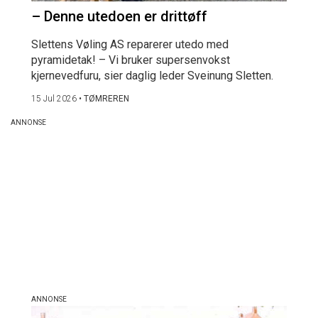
– Denne utedoen er drittøff
Slettens Vøling AS reparerer utedo med
pyramidetak! – Vi bruker supersenvokst
kjernevedfuru, sier daglig leder Sveinung Sletten.
15 Jul 2026
•
TØMREREN