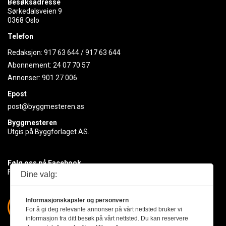
Besøksadresse
Sørkedalsveien 9
0368 Oslo
Telefon
Redaksjon:
917 63 644
/
917 63 644
Abonnement:
24 07 70 57
Annonser:
901 27 006
Epost
post@byggmesteren.as
Byggmesteren
Utgis på Byggforlaget AS.
Følg oss på Facebook
Få med deg det siste innen byggebransjen
Dine valg:
Informasjonskapsler og personvern
For å gi deg relevante annonser på vårt nettsted bruker vi
informasjon fra ditt besøk på vårt nettsted. Du kan reservere