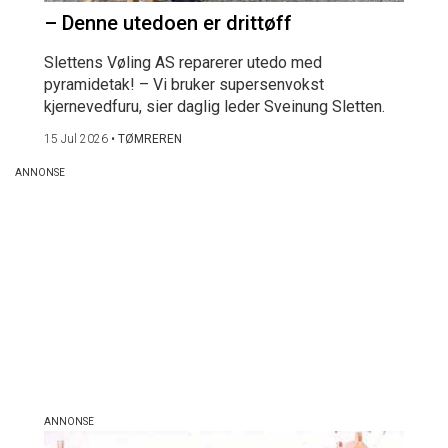
– Denne utedoen er drittøff
Slettens Vøling AS reparerer utedo med
pyramidetak! – Vi bruker supersenvokst
kjernevedfuru, sier daglig leder Sveinung Sletten.
15 Jul 2026
•
TØMREREN