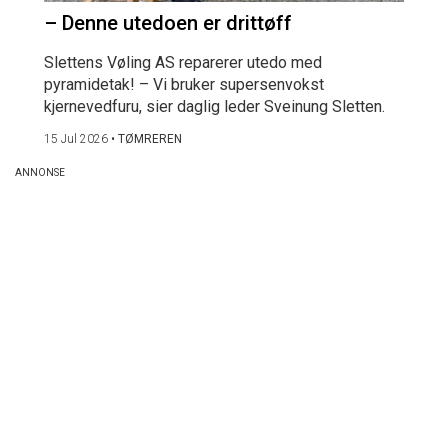
– Denne utedoen er drittøff
Slettens Vøling AS reparerer utedo med
pyramidetak! – Vi bruker supersenvokst
kjernevedfuru, sier daglig leder Sveinung Sletten.
15 Jul 2026
•
TØMREREN