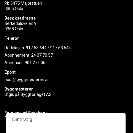
Pb 5475 Majorstuen
0305 Oslo
Besøksadresse
Sørkedalsveien 9
0368 Oslo
Telefon
Redaksjon:
917 63 644
/
917 63 644
Abonnement:
24 07 70 57
Annonser:
901 27 006
Epost
post@byggmesteren.as
Byggmesteren
Utgis på Byggforlaget AS.
Følg oss på Facebook
Få med deg det siste innen byggebransjen
Dine valg: