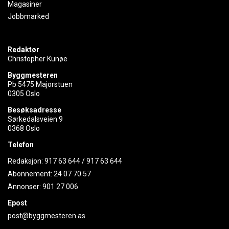
Magasiner
Jobbmarked
Redaktør
Christopher Kunøe
Byggmesteren
Pb 5475 Majorstuen
0305 Oslo
Besøksadresse
Sørkedalsveien 9
0368 Oslo
Telefon
Redaksjon:
917 63 644
/
917 63 644
Abonnement:
24 07 70 57
Annonser:
901 27 006
Epost
post@byggmesteren.as