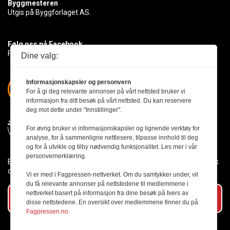
Byggmesteren
Utgis på Byggforlaget AS.
Følg oss på Facebook
Få med deg det siste innen byggebransjen
Dine valg:
Informasjonskapsler og personvern
For å gi deg relevante annonser på vårt nettsted bruker vi
informasjon fra ditt besøk på vårt nettsted. Du kan reservere
deg mot dette under "Innstillinger".
For øvrig bruker vi informasjonskapsler og lignende verktøy for
analyse, for å sammenligne nettlesere, tilpasse innhold til deg
og for å utvikle og tilby nødvendig funksjonalitet. Les mer i vår
personvernerklæring.
Byggmesteren følger Vær Varsom-plakaten og presseetikken slik
den er nedfelt i Redaktørplakaten.
Vi er med i Fagpressen-nettverket. Om du samtykker under, vil
du få relevante annonser på nettstedene til medlemmene i
nettverket basert på informasjon fra dine besøk på tvers av
Abonner på vårt nyhetsbrev
disse nettstedene. En oversikt over medlemmene finner du på
Fagpressen.no.