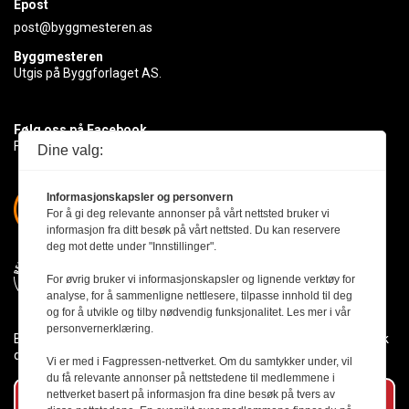
Epost
post@byggmesteren.as
Byggmesteren
Utgis på Byggforlaget AS.
Følg oss på Facebook
Få med deg det siste innen byggebransjen
Dine valg:
Informasjonskapsler og personvern
For å gi deg relevante annonser på vårt nettsted bruker vi
informasjon fra ditt besøk på vårt nettsted. Du kan reservere
deg mot dette under "Innstillinger".
For øvrig bruker vi informasjonskapsler og lignende verktøy for
analyse, for å sammenligne nettlesere, tilpasse innhold til deg
og for å utvikle og tilby nødvendig funksjonalitet. Les mer i vår
personvernerklæring.
Byggmesteren følger Vær Varsom-plakaten og presseetikken slik
den er nedfelt i Redaktørplakaten.
Vi er med i Fagpressen-nettverket. Om du samtykker under, vil
du få relevante annonser på nettstedene til medlemmene i
nettverket basert på informasjon fra dine besøk på tvers av
Abonner på vårt nyhetsbrev