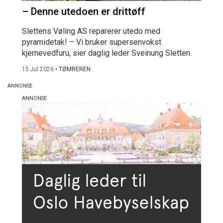
– Denne utedoen er drittøff
Slettens Vøling AS reparerer utedo med
pyramidetak! – Vi bruker supersenvokst
kjernevedfuru, sier daglig leder Sveinung Sletten.
15 Jul 2026
•
TØMREREN