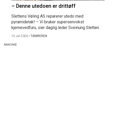
– Denne utedoen er drittøff
Slettens Vøling AS reparerer utedo med
pyramidetak! – Vi bruker supersenvokst
kjernevedfuru, sier daglig leder Sveinung Sletten.
15 Jul 2026
•
TØMREREN