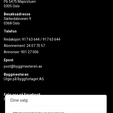
Pb 5475 Majorstuen
0305 Oslo
Besøksadresse
Sørkedalsveien 9
0368 Oslo
Telefon
Redaksjon:
917 63 644
/
917 63 644
Abonnement:
24 07 70 57
Annonser:
901 27 006
Epost
post@byggmesteren.as
Byggmesteren
Utgis på Byggforlaget AS.
Følg oss på Facebook
Få med deg det siste innen byggebransjen
Dine valg: