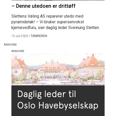
– Denne utedoen er drittøff
Slettens Vøling AS reparerer utedo med
pyramidetak! – Vi bruker supersenvokst
kjernevedfuru, sier daglig leder Sveinung Sletten.
15 Jul 2026
•
TØMREREN