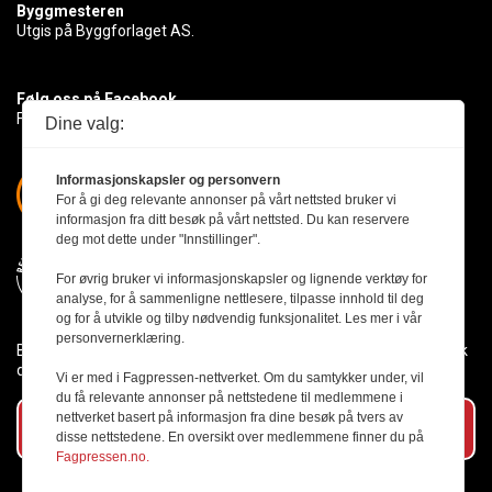
Byggmesteren
Utgis på Byggforlaget AS.
Følg oss på Facebook
Få med deg det siste innen byggebransjen
Dine valg:
Informasjonskapsler og personvern
For å gi deg relevante annonser på vårt nettsted bruker vi
informasjon fra ditt besøk på vårt nettsted. Du kan reservere
deg mot dette under "Innstillinger".
For øvrig bruker vi informasjonskapsler og lignende verktøy for
analyse, for å sammenligne nettlesere, tilpasse innhold til deg
og for å utvikle og tilby nødvendig funksjonalitet. Les mer i vår
personvernerklæring.
Byggmesteren følger Vær Varsom-plakaten og presseetikken slik
den er nedfelt i Redaktørplakaten.
Vi er med i Fagpressen-nettverket. Om du samtykker under, vil
du få relevante annonser på nettstedene til medlemmene i
nettverket basert på informasjon fra dine besøk på tvers av
Abonner på vårt nyhetsbrev
disse nettstedene. En oversikt over medlemmene finner du på
Fagpressen.no.