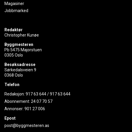
Magasiner
Jobbmarked
Redaktør
Christopher Kunøe
Byggmesteren
Pb 5475 Majorstuen
0305 Oslo
Besøksadresse
Sørkedalsveien 9
0368 Oslo
Telefon
Redaksjon:
917 63 644
/
917 63 644
Abonnement:
24 07 70 57
Annonser:
901 27 006
Epost
post@byggmesteren.as