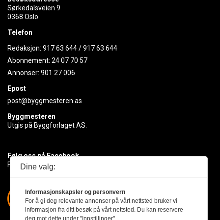
Sørkedalsveien 9
0368 Oslo
Telefon
Redaksjon:
917 63 644
/
917 63 644
Abonnement:
24 07 70 57
Annonser:
901 27 006
Epost
post@byggmesteren.as
Byggmesteren
Utgis på Byggforlaget AS.
Følg oss på Facebook
Få med deg det siste innen byggebransjen
Dine valg:
Informasjonskapsler og personvern
For å gi deg relevante annonser på vårt nettsted bruker vi
informasjon fra ditt besøk på vårt nettsted. Du kan reservere
deg mot dette under "Innstillinger".