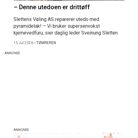
– Denne utedoen er drittøff
Slettens Vøling AS reparerer utedo med
pyramidetak! – Vi bruker supersenvokst
kjernevedfuru, sier daglig leder Sveinung Sletten.
15 Jul 2026
•
TØMREREN