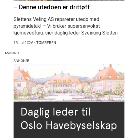
– Denne utedoen er drittøff
Slettens Vøling AS reparerer utedo med
pyramidetak! – Vi bruker supersenvokst
kjernevedfuru, sier daglig leder Sveinung Sletten.
15 Jul 2026
•
TØMREREN