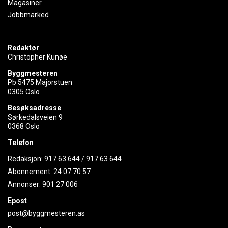
Magasiner
Jobbmarked
Redaktør
Christopher Kunøe
Byggmesteren
Pb 5475 Majorstuen
0305 Oslo
Besøksadresse
Sørkedalsveien 9
0368 Oslo
Telefon
Redaksjon:
917 63 644
/
917 63 644
Abonnement:
24 07 70 57
Annonser:
901 27 006
Epost
post@byggmesteren.as