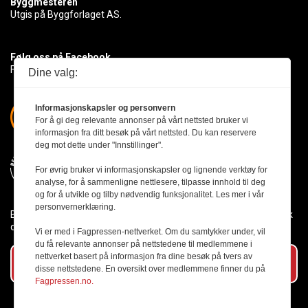
Byggmesteren
Utgis på Byggforlaget AS.
Følg oss på Facebook
Få med deg det siste innen byggebransjen
Dine valg:
Informasjonskapsler og personvern
For å gi deg relevante annonser på vårt nettsted bruker vi
informasjon fra ditt besøk på vårt nettsted. Du kan reservere
deg mot dette under "Innstillinger".
For øvrig bruker vi informasjonskapsler og lignende verktøy for
analyse, for å sammenligne nettlesere, tilpasse innhold til deg
og for å utvikle og tilby nødvendig funksjonalitet. Les mer i vår
personvernerklæring.
Byggmesteren følger Vær Varsom-plakaten og presseetikken slik
den er nedfelt i Redaktørplakaten.
Vi er med i Fagpressen-nettverket. Om du samtykker under, vil
du få relevante annonser på nettstedene til medlemmene i
nettverket basert på informasjon fra dine besøk på tvers av
Abonner på vårt nyhetsbrev
disse nettstedene. En oversikt over medlemmene finner du på
Fagpressen.no.