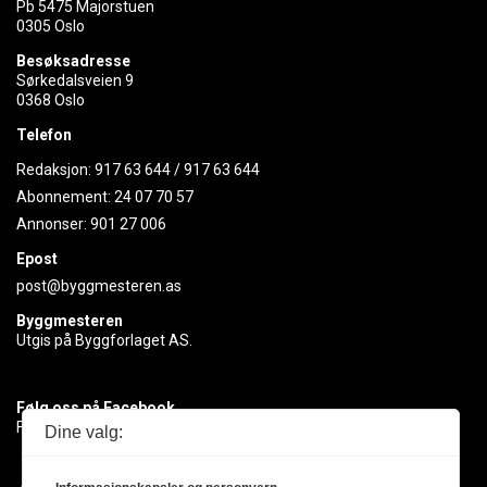
Pb 5475 Majorstuen
0305 Oslo
Besøksadresse
Sørkedalsveien 9
0368 Oslo
Telefon
Redaksjon:
917 63 644
/
917 63 644
Abonnement:
24 07 70 57
Annonser:
901 27 006
Epost
post@byggmesteren.as
Byggmesteren
Utgis på Byggforlaget AS.
Følg oss på Facebook
Få med deg det siste innen byggebransjen
Dine valg: