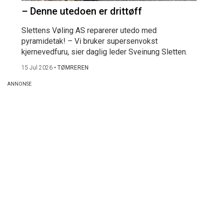
– Denne utedoen er drittøff
Slettens Vøling AS reparerer utedo med
pyramidetak! – Vi bruker supersenvokst
kjernevedfuru, sier daglig leder Sveinung Sletten.
15 Jul 2026
•
TØMREREN