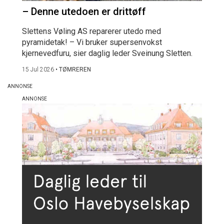
– Denne utedoen er drittøff
Slettens Vøling AS reparerer utedo med
pyramidetak! – Vi bruker supersenvokst
kjernevedfuru, sier daglig leder Sveinung Sletten.
15 Jul 2026
•
TØMREREN