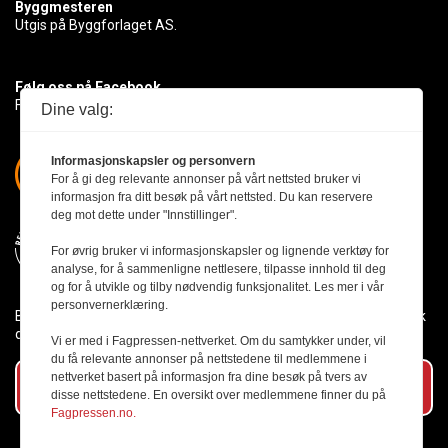
Byggmesteren
Utgis på Byggforlaget AS.
Følg oss på Facebook
Få med deg det siste innen byggebransjen
Dine valg:
Informasjonskapsler og personvern
For å gi deg relevante annonser på vårt nettsted bruker vi
informasjon fra ditt besøk på vårt nettsted. Du kan reservere
deg mot dette under "Innstillinger".
For øvrig bruker vi informasjonskapsler og lignende verktøy for
analyse, for å sammenligne nettlesere, tilpasse innhold til deg
og for å utvikle og tilby nødvendig funksjonalitet. Les mer i vår
personvernerklæring.
Byggmesteren følger Vær Varsom-plakaten og presseetikken slik
den er nedfelt i Redaktørplakaten.
Vi er med i Fagpressen-nettverket. Om du samtykker under, vil
du få relevante annonser på nettstedene til medlemmene i
nettverket basert på informasjon fra dine besøk på tvers av
Abonner på vårt nyhetsbrev
disse nettstedene. En oversikt over medlemmene finner du på
Fagpressen.no.