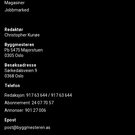
Magasiner
Jobbmarked
Redaktør
Christopher Kunøe
Byggmesteren
Pb 5475 Majorstuen
0305 Oslo
Besøksadresse
Sørkedalsveien 9
0368 Oslo
Telefon
Redaksjon:
917 63 644
/
917 63 644
Abonnement:
24 07 70 57
Annonser:
901 27 006
Epost
post@byggmesteren.as