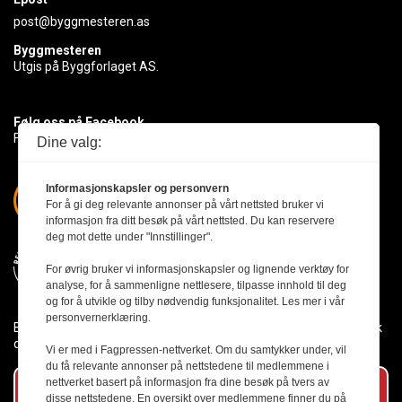
post@byggmesteren.as
Byggmesteren
Utgis på Byggforlaget AS.
Følg oss på Facebook
Få med deg det siste innen byggebransjen
Dine valg:
Informasjonskapsler og personvern
For å gi deg relevante annonser på vårt nettsted bruker vi
informasjon fra ditt besøk på vårt nettsted. Du kan reservere
deg mot dette under "Innstillinger".
For øvrig bruker vi informasjonskapsler og lignende verktøy for
analyse, for å sammenligne nettlesere, tilpasse innhold til deg
og for å utvikle og tilby nødvendig funksjonalitet. Les mer i vår
personvernerklæring.
Byggmesteren følger Vær Varsom-plakaten og presseetikken slik
den er nedfelt i Redaktørplakaten.
Vi er med i Fagpressen-nettverket. Om du samtykker under, vil
du få relevante annonser på nettstedene til medlemmene i
nettverket basert på informasjon fra dine besøk på tvers av
Abonner på vårt nyhetsbrev
disse nettstedene. En oversikt over medlemmene finner du på