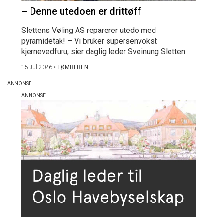
– Denne utedoen er drittøff
Slettens Vøling AS reparerer utedo med
pyramidetak! – Vi bruker supersenvokst
kjernevedfuru, sier daglig leder Sveinung Sletten.
15 Jul 2026
•
TØMREREN