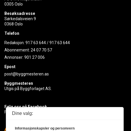
0305 Oslo
Besøksadresse
Sørkedalsveien 9
0368 Oslo
Telefon
Redaksjon:
917 63 644
/
917 63 644
Abonnement:
24 07 70 57
Annonser:
901 27 006
Epost
post@byggmesteren.as
Byggmesteren
Utgis på Byggforlaget AS.
Følg oss på Facebook
Få med deg det siste innen byggebransjen
Dine valg:
Informasjonskapsler og personvern