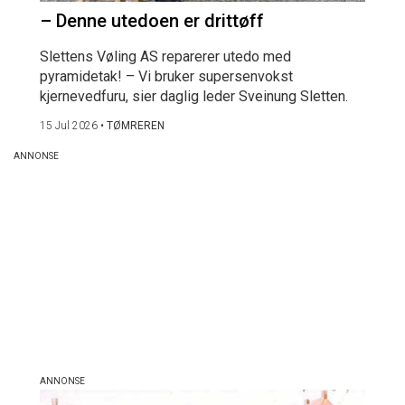
– Denne utedoen er drittøff
Slettens Vøling AS reparerer utedo med
pyramidetak! – Vi bruker supersenvokst
kjernevedfuru, sier daglig leder Sveinung Sletten.
15 Jul 2026
•
TØMREREN