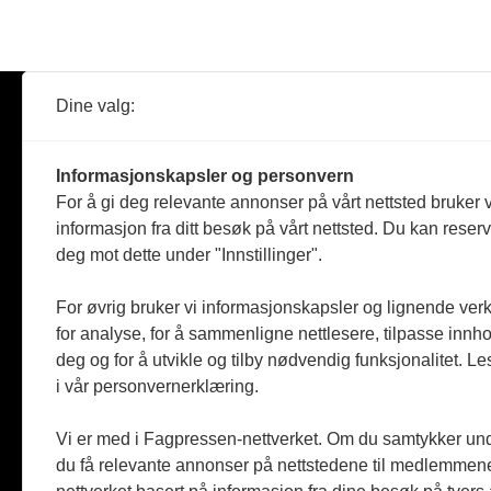
Dine valg:
Abonner
Nyheter
Tømreren
Informasjonskapsler og personvern
Reportasje
For å gi deg relevante annonser på vårt nettsted bruker v
Produkter
informasjon fra ditt besøk på vårt nettsted. Du kan reser
Kommenta
deg mot dette under "Innstillinger".
Magasiner
Jobbmark
For øvrig bruker vi informasjonskapsler og lignende ver
for analyse, for å sammenligne nettlesere, tilpasse innhol
deg og for å utvikle og tilby nødvendig funksjonalitet. L
i vår personvernerklæring.
Vi er med i Fagpressen-nettverket. Om du samtykker unde
du få relevante annonser på nettstedene til medlemmene