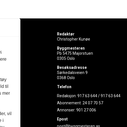
Redaktør
Christopher Kunøe
Byggmesteren
i
Pb 5475 Majorstuen
0305 Oslo
vere
rer
Besøksadresse
Sørkedalsveien 9
ed
0368 Oslo
ktøy
d til
Telefon
es mer
Redaksjon:
917 63 644
/
917 63 644
Abonnement:
24 07 70 57
Annonser:
901 27 006
r, vil
Epost
 i
post@byggmesteren.as