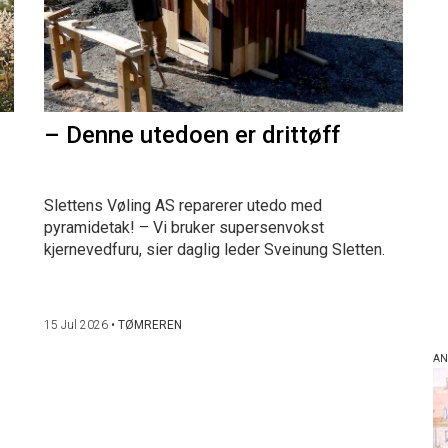
– Denne utedoen er drittøff
Slettens Vøling AS reparerer utedo med
pyramidetak! – Vi bruker supersenvokst
kjernevedfuru, sier daglig leder Sveinung Sletten.
15 Jul 2026
•
TØMREREN