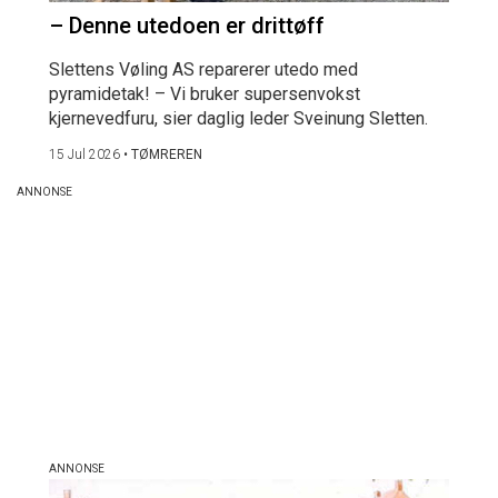
– Denne utedoen er drittøff
Slettens Vøling AS reparerer utedo med
pyramidetak! – Vi bruker supersenvokst
kjernevedfuru, sier daglig leder Sveinung Sletten.
15 Jul 2026
•
TØMREREN