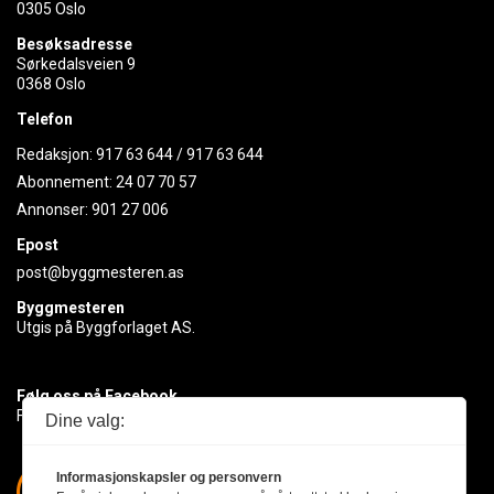
0305 Oslo
Besøksadresse
Sørkedalsveien 9
0368 Oslo
Telefon
Redaksjon:
917 63 644
/
917 63 644
Abonnement:
24 07 70 57
Annonser:
901 27 006
Epost
post@byggmesteren.as
Byggmesteren
Utgis på Byggforlaget AS.
Følg oss på Facebook
Få med deg det siste innen byggebransjen
Dine valg:
Informasjonskapsler og personvern