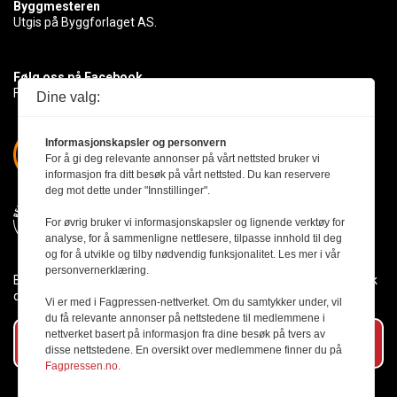
Byggmesteren
Utgis på Byggforlaget AS.
Følg oss på Facebook
Få med deg det siste innen byggebransjen
Dine valg:
Informasjonskapsler og personvern
For å gi deg relevante annonser på vårt nettsted bruker vi
informasjon fra ditt besøk på vårt nettsted. Du kan reservere
deg mot dette under "Innstillinger".
For øvrig bruker vi informasjonskapsler og lignende verktøy for
analyse, for å sammenligne nettlesere, tilpasse innhold til deg
og for å utvikle og tilby nødvendig funksjonalitet. Les mer i vår
personvernerklæring.
Byggmesteren følger Vær Varsom-plakaten og presseetikken slik
den er nedfelt i Redaktørplakaten.
Vi er med i Fagpressen-nettverket. Om du samtykker under, vil
du få relevante annonser på nettstedene til medlemmene i
nettverket basert på informasjon fra dine besøk på tvers av
Abonner på vårt nyhetsbrev
disse nettstedene. En oversikt over medlemmene finner du på
Fagpressen.no.