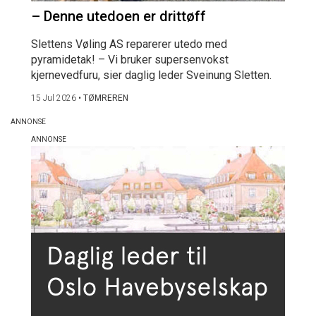
– Denne utedoen er drittøff
Slettens Vøling AS reparerer utedo med
pyramidetak! – Vi bruker supersenvokst
kjernevedfuru, sier daglig leder Sveinung Sletten.
15 Jul 2026
•
TØMREREN