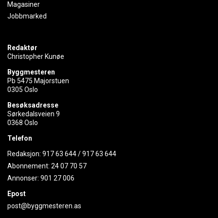
Magasiner
Jobbmarked
Redaktør
Christopher Kunøe
Byggmesteren
Pb 5475 Majorstuen
0305 Oslo
Besøksadresse
Sørkedalsveien 9
0368 Oslo
Telefon
Redaksjon:
917 63 644
/
917 63 644
Abonnement:
24 07 70 57
Annonser:
901 27 006
Epost
post@byggmesteren.as