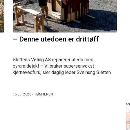
– Denne utedoen er drittøff
Slettens Vøling AS reparerer utedo med
pyramidetak! – Vi bruker supersenvokst
kjernevedfuru, sier daglig leder Sveinung Sletten.
15 Jul 2026
•
TØMREREN