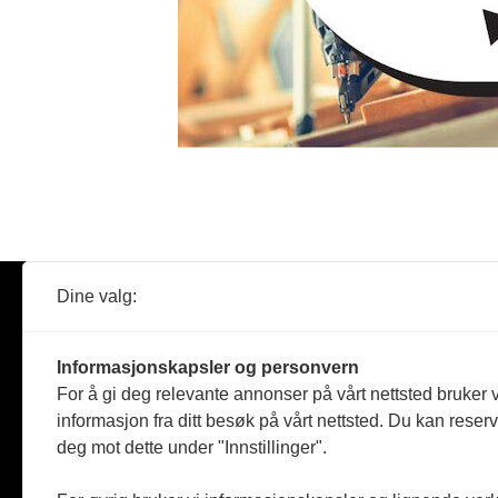
Dine valg:
Abonner
Nyheter
Tømreren
Informasjonskapsler og personvern
Reportasje
For å gi deg relevante annonser på vårt nettsted bruker v
Produkter
informasjon fra ditt besøk på vårt nettsted. Du kan reser
Kommenta
deg mot dette under "Innstillinger".
Magasiner
Jobbmark