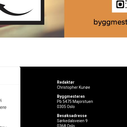
Redaktør
Christopher Kunøe
Byggmesteren
i
Pb 5475 Majorstuen
0305 Oslo
vere
rer
Besøksadresse
Sørkedalsveien 9
ed
0368 Oslo