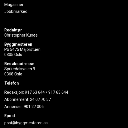
Magasiner
Jobbmarked
Redaktør
Christopher Kunøe
Byggmesteren
Pb 5475 Majorstuen
0305 Oslo
Besøksadresse
Sørkedalsveien 9
0368 Oslo
Telefon
Redaksjon:
917 63 644
/
917 63 644
Abonnement:
24 07 70 57
Annonser:
901 27 006
Epost
post@byggmesteren.as