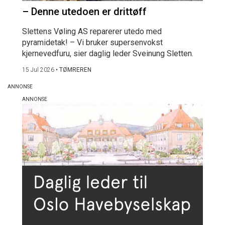
– Denne utedoen er drittøff
Slettens Vøling AS reparerer utedo med
pyramidetak! – Vi bruker supersenvokst
kjernevedfuru, sier daglig leder Sveinung Sletten.
15 Jul 2026
•
TØMREREN