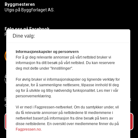
Byggmesteren
Utgis på Byggforlaget AS.
Følg oss på Facebook
Få med deg det siste innen byggebransjen
Dine valg:
Informasjonskapsler og personvern
For å gi deg relevante annonser på vårt nettsted bruker vi
informasjon fra ditt besøk på vårt nettsted. Du kan reservere
deg mot dette under "Innstillinger".
For øvrig bruker vi informasjonskapsler og lignende verktøy for
analyse, for å sammenligne nettlesere, tilpasse innhold til deg
og for å utvikle og tilby nødvendig funksjonalitet. Les mer i vår
personvernerklæring.
Byggmesteren følger Vær Varsom-plakaten og presseetikken slik
den er nedfelt i Redaktørplakaten.
Vi er med i Fagpressen-nettverket. Om du samtykker under, vil
du få relevante annonser på nettstedene til medlemmene i
nettverket basert på informasjon fra dine besøk på tvers av
Abonner på vårt nyhetsbrev
disse nettstedene. En oversikt over medlemmene finner du på
Fagpressen.no.