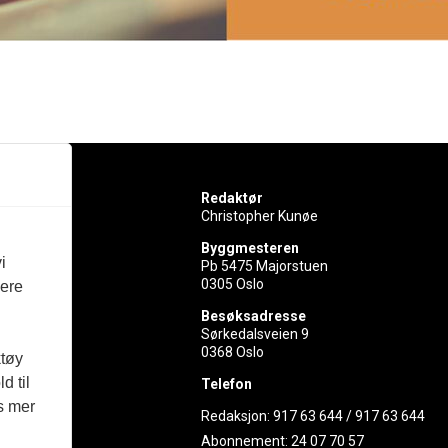
Redaktør
Christopher Kunøe
Byggmesteren
i
Pb 5475 Majorstuen
0305 Oslo
vere
rer
Besøksadresse
Sørkedalsveien 9
ed
0368 Oslo
ktøy
d til
Telefon
es mer
Redaksjon:
917 63 644
/
917 63 644
Abonnement:
24 07 70 57