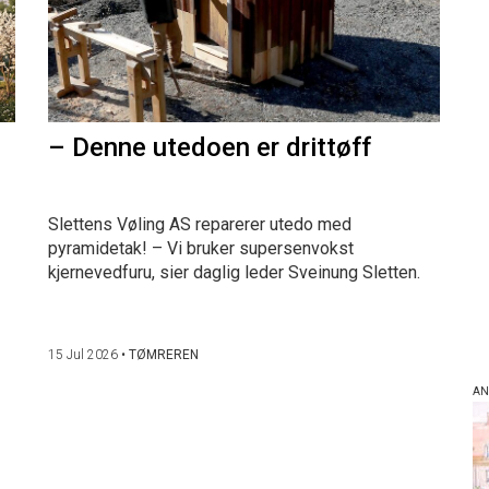
– Denne utedoen er drittøff
Slettens Vøling AS reparerer utedo med
pyramidetak! – Vi bruker supersenvokst
kjernevedfuru, sier daglig leder Sveinung Sletten.
15 Jul 2026
•
TØMREREN