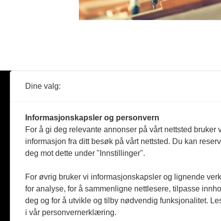
Dine valg:
Abonner
Nyheter
Tømreren
Informasjonskapsler og personvern
Reportasje
For å gi deg relevante annonser på vårt nettsted bruker v
Produkter
informasjon fra ditt besøk på vårt nettsted. Du kan reser
Kommenta
deg mot dette under "Innstillinger".
Magasiner
Jobbmark
For øvrig bruker vi informasjonskapsler og lignende ver
for analyse, for å sammenligne nettlesere, tilpasse innhol
deg og for å utvikle og tilby nødvendig funksjonalitet. L
i vår personvernerklæring.