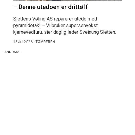
– Denne utedoen er drittøff
Slettens Vøling AS reparerer utedo med
pyramidetak! – Vi bruker supersenvokst
kjernevedfuru, sier daglig leder Sveinung Sletten.
15 Jul 2026
•
TØMREREN