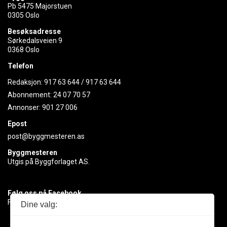
Pb 5475 Majorstuen
0305 Oslo
Besøksadresse
Sørkedalsveien 9
0368 Oslo
Telefon
Redaksjon:
917 63 644
/
917 63 644
Abonnement:
24 07 70 57
Annonser:
901 27 006
Epost
post@byggmesteren.as
Byggmesteren
Utgis på Byggforlaget AS.
Følg oss på Facebook
Få med deg det siste innen byggebransjen
Dine valg: