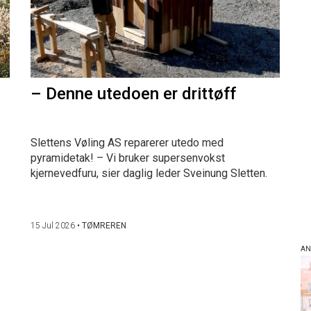
– Denne utedoen er drittøff
Slettens Vøling AS reparerer utedo med
pyramidetak! – Vi bruker supersenvokst
kjernevedfuru, sier daglig leder Sveinung Sletten.
15 Jul 2026
•
TØMREREN