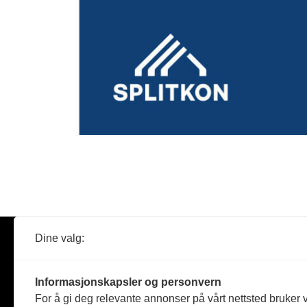
Dine valg:
Abonner
Nyheter
Tømreren
Informasjonskapsler og personvern
Reportasje
For å gi deg relevante annonser på vårt nettsted bruker v