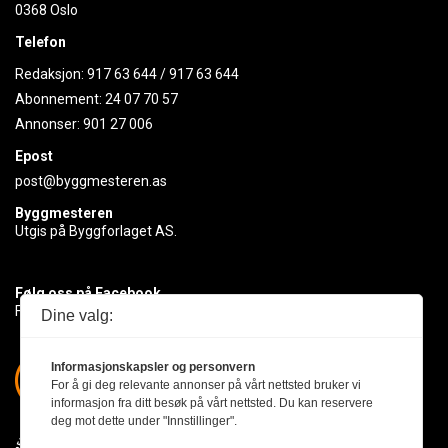
0368 Oslo
Telefon
Redaksjon:
917 63 644
/
917 63 644
Abonnement:
24 07 70 57
Annonser:
901 27 006
Epost
post@byggmesteren.as
Byggmesteren
Utgis på Byggforlaget AS.
Følg oss på Facebook
Få med deg det siste innen byggebransjen
Dine valg:
Informasjonskapsler og personvern
For å gi deg relevante annonser på vårt nettsted bruker vi
informasjon fra ditt besøk på vårt nettsted. Du kan reservere
deg mot dette under "Innstillinger".