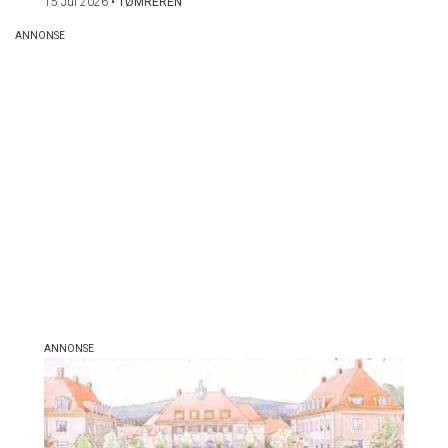
15 Jul 2026
•
TØMREREN