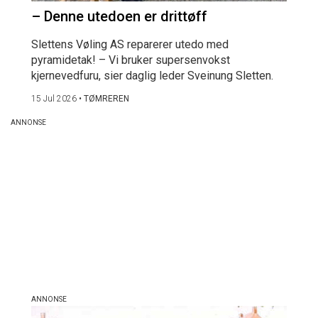
– Denne utedoen er drittøff
Slettens Vøling AS reparerer utedo med
pyramidetak! – Vi bruker supersenvokst
kjernevedfuru, sier daglig leder Sveinung Sletten.
15 Jul 2026
•
TØMREREN