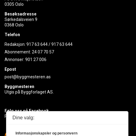
0305 Oslo
Besøksadresse
Sørkedalsveien 9
0368 Oslo
Telefon
Redaksjon:
917 63 644
/
917 63 644
Abonnement:
24 07 70 57
Annonser:
901 27 006
Epost
post@byggmesteren.as
Byggmesteren
Utgis på Byggforlaget AS.
Følg oss på Facebook
Få med deg det siste innen byggebransjen
Dine valg:
Informasjonskapsler og personvern