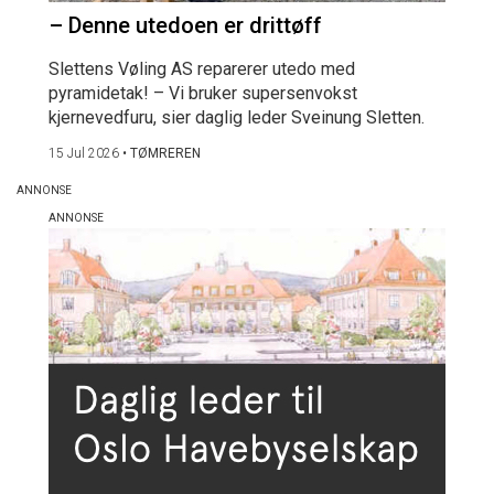
– Denne utedoen er drittøff
Slettens Vøling AS reparerer utedo med
pyramidetak! – Vi bruker supersenvokst
kjernevedfuru, sier daglig leder Sveinung Sletten.
15 Jul 2026
•
TØMREREN