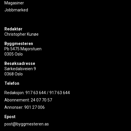
Magasiner
Jobbmarked
Redaktør
Christopher Kunøe
Byggmesteren
Pb 5475 Majorstuen
0305 Oslo
Besøksadresse
Sørkedalsveien 9
0368 Oslo
Telefon
Redaksjon:
917 63 644
/
917 63 644
Abonnement:
24 07 70 57
Annonser:
901 27 006
Epost
post@byggmesteren.as