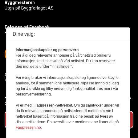
Byggmesteren
Utgis på Byggforlaget AS.
Følg oss på Facebook
Få med deg det siste innen byggebransjen
Dine valg:
Informasjonskapsler og personvern
For å gi deg relevante annonser på vårt nettsted bruker vi
informasjon fra ditt besøk på vårt nettsted. Du kan reservere
deg mot dette under "Innstillinger".
For øvrig bruker vi informasjonskapsler og lignende verktøy for
analyse, for å sammenligne nettlesere, tilpasse innhold til deg
og for å utvikle og tilby nødvendig funksjonalitet. Les mer i vår
personvernerklæring.
Byggmesteren følger Vær Varsom-plakaten og presseetikken slik
den er nedfelt i Redaktørplakaten.
Vi er med i Fagpressen-nettverket. Om du samtykker under, vil
du få relevante annonser på nettstedene til medlemmene i
nettverket basert på informasjon fra dine besøk på tvers av
Abonner på vårt nyhetsbrev
disse nettstedene. En oversikt over medlemmene finner du på
Fagpressen.no.