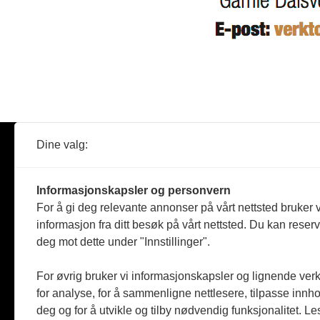
Dine valg:
Abonner
Nyheter
Tømreren
Informasjonskapsler og personvern
Reportasje
For å gi deg relevante annonser på vårt nettsted bruker v
Produkter
informasjon fra ditt besøk på vårt nettsted. Du kan reser
Kommenta
deg mot dette under "Innstillinger".
Magasiner
Jobbmark
For øvrig bruker vi informasjonskapsler og lignende ver
for analyse, for å sammenligne nettlesere, tilpasse innhol
deg og for å utvikle og tilby nødvendig funksjonalitet. L