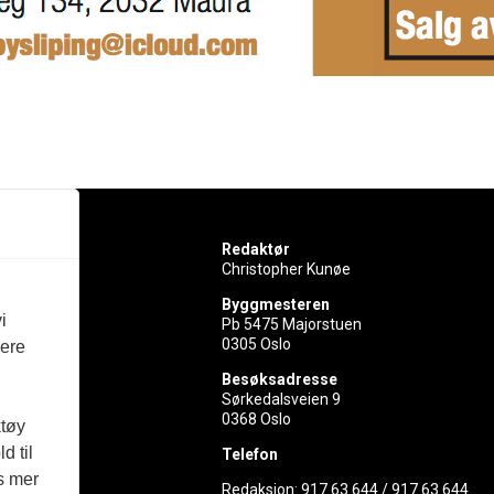
Redaktør
Christopher Kunøe
Byggmesteren
i
Pb 5475 Majorstuen
0305 Oslo
vere
rer
Besøksadresse
Sørkedalsveien 9
ed
0368 Oslo
ktøy
d til
Telefon
es mer
Redaksjon:
917 63 644
/
917 63 644