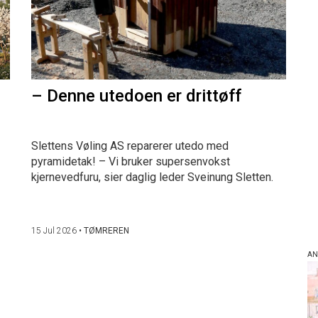
– Denne utedoen er drittøff
Slettens Vøling AS reparerer utedo med
pyramidetak! – Vi bruker supersenvokst
kjernevedfuru, sier daglig leder Sveinung Sletten.
15 Jul 2026
•
TØMREREN