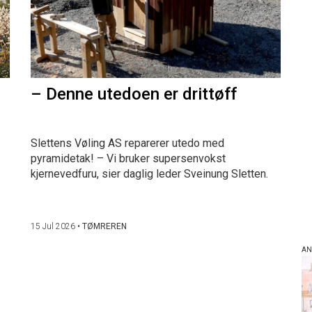
– Denne utedoen er drittøff
Slettens Vøling AS reparerer utedo med
pyramidetak! – Vi bruker supersenvokst
kjernevedfuru, sier daglig leder Sveinung Sletten.
15 Jul 2026
•
TØMREREN