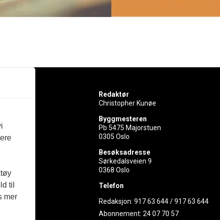
Redaktør
Christopher Kunøe
Byggmesteren
i
Pb 5475 Majorstuen
0305 Oslo
vere
rer
Besøksadresse
Sørkedalsveien 9
ed
0368 Oslo
ktøy
d til
Telefon
es mer
Redaksjon:
917 63 644
/
917 63 644
Abonnement:
24 07 70 57