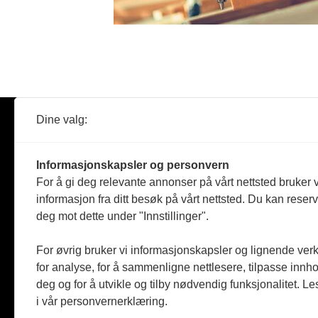
Dine valg:
Abonner
Nyheter
Tømreren
Informasjonskapsler og personvern
Reportasje
For å gi deg relevante annonser på vårt nettsted bruker v
Produkter
informasjon fra ditt besøk på vårt nettsted. Du kan reser
Kommenta
deg mot dette under "Innstillinger".
Magasiner
Jobbmark
For øvrig bruker vi informasjonskapsler og lignende ver
for analyse, for å sammenligne nettlesere, tilpasse innhol
deg og for å utvikle og tilby nødvendig funksjonalitet. L
i vår personvernerklæring.