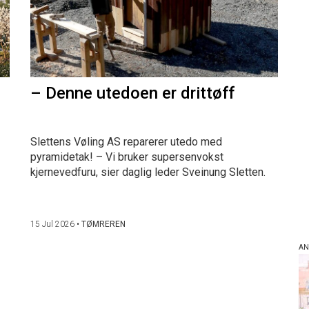
– Denne utedoen er drittøff
Slettens Vøling AS reparerer utedo med
pyramidetak! – Vi bruker supersenvokst
kjernevedfuru, sier daglig leder Sveinung Sletten.
15 Jul 2026
•
TØMREREN