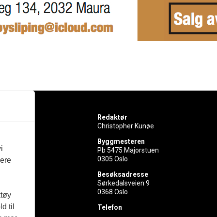
Redaktør
Christopher Kunøe
Byggmesteren
i
Pb 5475 Majorstuen
0305 Oslo
vere
rer
Besøksadresse
Sørkedalsveien 9
ed
0368 Oslo
ktøy
d til
Telefon