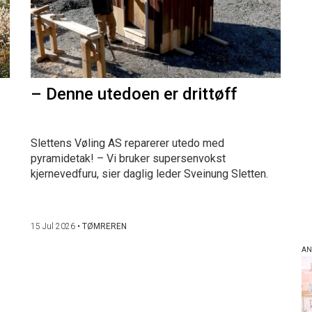
– Denne utedoen er drittøff
Slettens Vøling AS reparerer utedo med
pyramidetak! – Vi bruker supersenvokst
kjernevedfuru, sier daglig leder Sveinung Sletten.
15 Jul 2026
•
TØMREREN