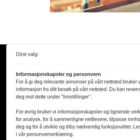
Dine valg:
Abonner
Nyheter
Tømreren
Informasjonskapsler og personvern
Reportasje
For å gi deg relevante annonser på vårt nettsted bruker v
Produkter
informasjon fra ditt besøk på vårt nettsted. Du kan reser
Kommenta
deg mot dette under "Innstillinger".
Magasiner
Jobbmark
For øvrig bruker vi informasjonskapsler og lignende ver
for analyse, for å sammenligne nettlesere, tilpasse innhol
deg og for å utvikle og tilby nødvendig funksjonalitet. L
i vår personvernerklæring.