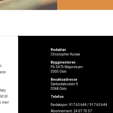
Redaktør
Christopher Kunøe
Byggmesteren
i
Pb 5475 Majorstuen
0305 Oslo
vere
rer
Besøksadresse
Sørkedalsveien 9
ed
0368 Oslo
ktøy
d til
Telefon
es mer
Redaksjon:
917 63 644
/
917 63 644
Abonnement:
24 07 70 57