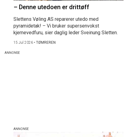
– Denne utedoen er drittøff
Slettens Vøling AS reparerer utedo med
pyramidetak! – Vi bruker supersenvokst
kjernevedfuru, sier daglig leder Sveinung Sletten.
15 Jul 2026
•
TØMREREN