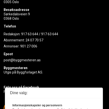
0305 Oslo
Besøksadresse
Sørkedalsveien 9
0368 Oslo
Telefon
Redaksjon:
917 63 644
/
917 63 644
Abonnement:
24 07 70 57
Annonser:
901 27 006
Epost
post@byggmesteren.as
Byggmesteren
Utgis på Byggforlaget AS.
Følg oss på Facebook
Få med deg det siste innen byggebransjen
Dine valg:
Informasjonskapsler og personvern