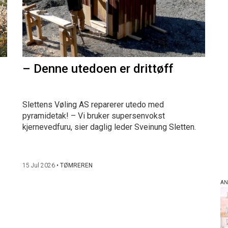
– Denne utedoen er drittøff
Slettens Vøling AS reparerer utedo med
pyramidetak! – Vi bruker supersenvokst
kjernevedfuru, sier daglig leder Sveinung Sletten.
15 Jul 2026
•
TØMREREN