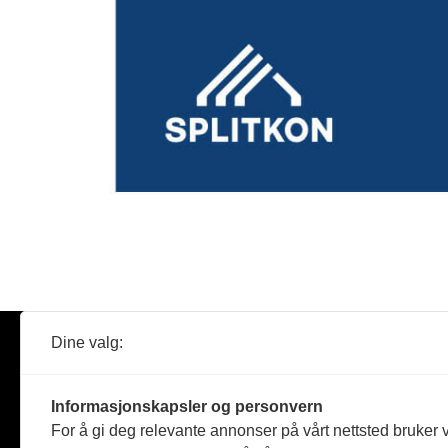
Dine valg:
Abonner
Nyheter
Tømreren
Informasjonskapsler og personvern
Reportasje
For å gi deg relevante annonser på vårt nettsted bruker v
Produkter