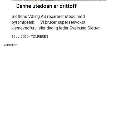
– Denne utedoen er drittøff
Slettens Vøling AS reparerer utedo med
pyramidetak! – Vi bruker supersenvokst
kjernevedfuru, sier daglig leder Sveinung Sletten.
15 Jul 2026
•
TØMREREN