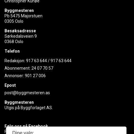
Christopher Kunøe
Byggmesteren
Pb 5475 Majorstuen
0305 Oslo
Besøksadresse
Sørkedalsveien 9
0368 Oslo
Telefon
Redaksjon:
917 63 644
/
917 63 644
Abonnement:
24 07 70 57
Annonser:
901 27 006
Epost
post@byggmesteren.as
Byggmesteren
Utgis på Byggforlaget AS.
Følg oss på Facebook
Få med deg det siste innen byggebransjen
Dine valg: