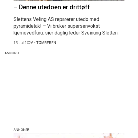
– Denne utedoen er drittøff
Slettens Vøling AS reparerer utedo med
pyramidetak! – Vi bruker supersenvokst
kjernevedfuru, sier daglig leder Sveinung Sletten.
15 Jul 2026
•
TØMREREN