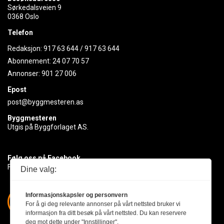
Sørkedalsveien 9
0368 Oslo
Telefon
Redaksjon:
917 63 644
/
917 63 644
Abonnement:
24 07 70 57
Annonser:
901 27 006
Epost
post@byggmesteren.as
Byggmesteren
Utgis på Byggforlaget AS.
Følg oss på Facebook
Få med deg det siste innen byggebransjen
Dine valg:
Informasjonskapsler og personvern
For å gi deg relevante annonser på vårt nettsted bruker vi
informasjon fra ditt besøk på vårt nettsted. Du kan reservere
deg mot dette under "Innstillinger".