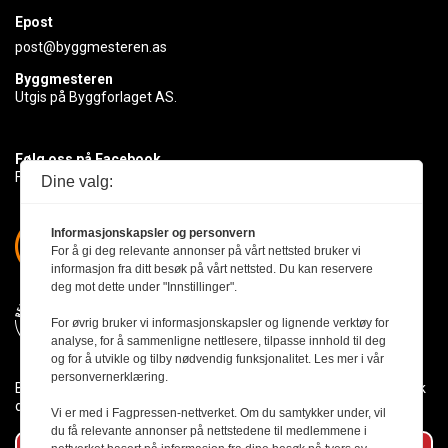
Epost
post@byggmesteren.as
Byggmesteren
Utgis på Byggforlaget AS.
Følg oss på Facebook
Få med deg det siste innen byggebransjen
Dine valg:
Informasjonskapsler og personvern
For å gi deg relevante annonser på vårt nettsted bruker vi
informasjon fra ditt besøk på vårt nettsted. Du kan reservere
deg mot dette under "Innstillinger".
For øvrig bruker vi informasjonskapsler og lignende verktøy for
analyse, for å sammenligne nettlesere, tilpasse innhold til deg
og for å utvikle og tilby nødvendig funksjonalitet. Les mer i vår
personvernerklæring.
Byggmesteren følger Vær Varsom-plakaten og presseetikken slik
den er nedfelt i Redaktørplakaten.
Vi er med i Fagpressen-nettverket. Om du samtykker under, vil
du få relevante annonser på nettstedene til medlemmene i