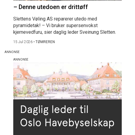
– Denne utedoen er drittøff
Slettens Vøling AS reparerer utedo med
pyramidetak! – Vi bruker supersenvokst
kjernevedfuru, sier daglig leder Sveinung Sletten.
15 Jul 2026
•
TØMREREN