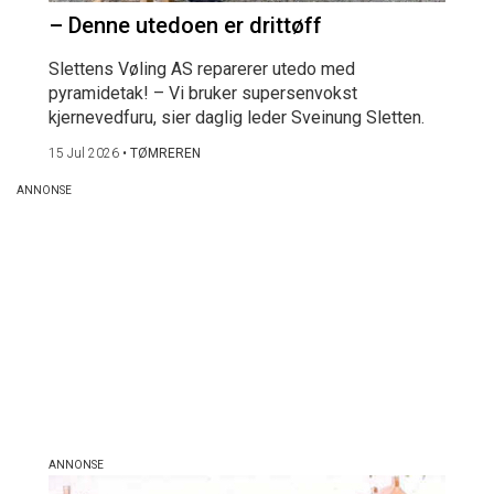
– Denne utedoen er drittøff
Slettens Vøling AS reparerer utedo med
pyramidetak! – Vi bruker supersenvokst
kjernevedfuru, sier daglig leder Sveinung Sletten.
15 Jul 2026
•
TØMREREN