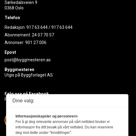
Sørkedalsveien 9
0368 Oslo
Telefon
Redaksjon:
917 63 644
/
917 63 644
Abonnement:
24 07 70 57
Annonser:
901 27 006
Epost
post@byggmesteren.as
Byggmesteren
Utgis på Byggforlaget AS.
Følg oss på Facebook
Få med deg det siste innen byggebransjen
Dine valg:
Informasjonskapsler og personvern
For å gi deg relevante annonser på vårt nettsted bruker vi
informasjon fra ditt besøk på vårt nettsted. Du kan reservere
deg mot dette under "Innstillinger".