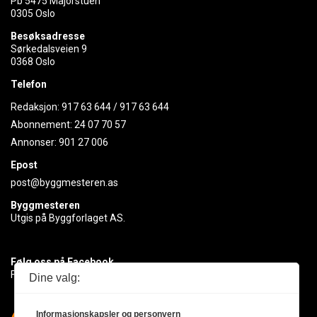
Pb 5475 Majorstuen
0305 Oslo
Besøksadresse
Sørkedalsveien 9
0368 Oslo
Telefon
Redaksjon:
917 63 644
/
917 63 644
Abonnement:
24 07 70 57
Annonser:
901 27 006
Epost
post@byggmesteren.as
Byggmesteren
Utgis på Byggforlaget AS.
Følg oss på Facebook
Få med deg det siste innen byggebransjen
Dine valg:
Informasjonskapsler og personvern