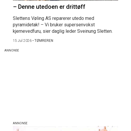
– Denne utedoen er drittøff
Slettens Vøling AS reparerer utedo med
pyramidetak! – Vi bruker supersenvokst
kjernevedfuru, sier daglig leder Sveinung Sletten.
15 Jul 2026
•
TØMREREN