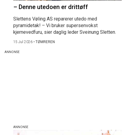
– Denne utedoen er drittøff
Slettens Vøling AS reparerer utedo med
pyramidetak! – Vi bruker supersenvokst
kjernevedfuru, sier daglig leder Sveinung Sletten.
15 Jul 2026
•
TØMREREN