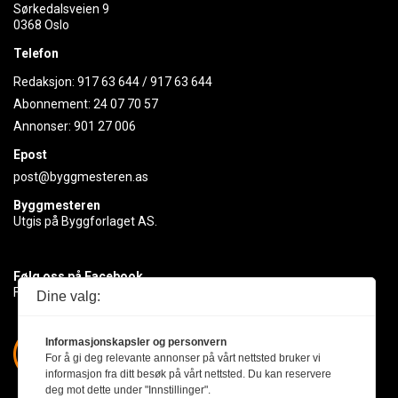
Sørkedalsveien 9
0368 Oslo
Telefon
Redaksjon:
917 63 644
/
917 63 644
Abonnement:
24 07 70 57
Annonser:
901 27 006
Epost
post@byggmesteren.as
Byggmesteren
Utgis på Byggforlaget AS.
Følg oss på Facebook
Få med deg det siste innen byggebransjen
Dine valg:
Informasjonskapsler og personvern
For å gi deg relevante annonser på vårt nettsted bruker vi
informasjon fra ditt besøk på vårt nettsted. Du kan reservere
deg mot dette under "Innstillinger".