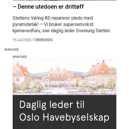
– Denne utedoen er drittøff
Slettens Vøling AS reparerer utedo med
pyramidetak! – Vi bruker supersenvokst
kjernevedfuru, sier daglig leder Sveinung Sletten.
15 Jul 2026
•
TØMREREN