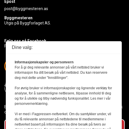
Epost
post@byggmesteren.as
Byggmesteren
Utgis på Byggforlaget AS.
Følg oss på Facebook
Få med deg det siste innen byggebransjen
Dine valg:
Informasjonskapsler og personvern
For å gi deg relevante annonser på vårt nettsted bruker vi
informasjon fra ditt besøk på vårt nettsted. Du kan reservere
deg mot dette under "Innstillinger".
For øvrig bruker vi informasjonskapsler og lignende verktøy for
analyse, for å sammenligne nettlesere, tilpasse innhold til deg
og for å utvikle og tilby nødvendig funksjonalitet. Les mer i vår
personvernerklæring.
Byggmesteren følger Vær Varsom-plakaten og presseetikken slik
den er nedfelt i Redaktørplakaten.
Vi er med i Fagpressen-nettverket. Om du samtykker under, vil
du få relevante annonser på nettstedene til medlemmene i
nettverket basert på informasjon fra dine besøk på tvers av
Abonner på vårt nyhetsbrev