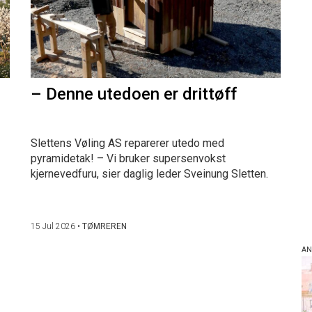
– Denne utedoen er drittøff
Slettens Vøling AS reparerer utedo med
pyramidetak! – Vi bruker supersenvokst
kjernevedfuru, sier daglig leder Sveinung Sletten.
15 Jul 2026
•
TØMREREN