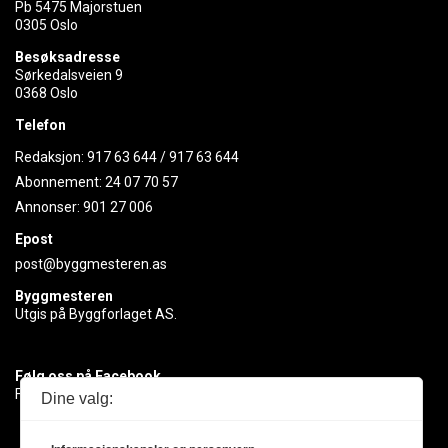
Pb 5475 Majorstuen
0305 Oslo
Besøksadresse
Sørkedalsveien 9
0368 Oslo
Telefon
Redaksjon:
917 63 644
/
917 63 644
Abonnement:
24 07 70 57
Annonser:
901 27 006
Epost
post@byggmesteren.as
Byggmesteren
Utgis på Byggforlaget AS.
Følg oss på Facebook
Få med deg det siste innen byggebransjen
Dine valg: