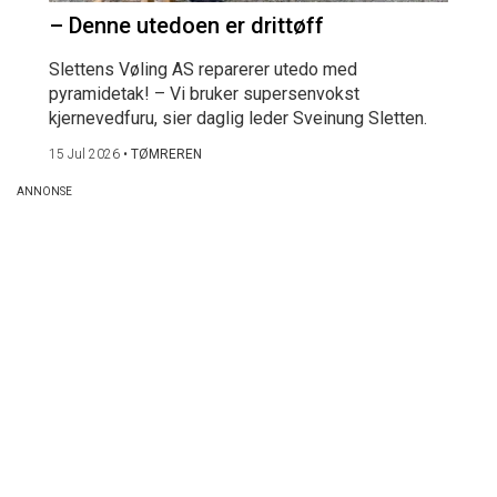
– Denne utedoen er drittøff
Slettens Vøling AS reparerer utedo med
pyramidetak! – Vi bruker supersenvokst
kjernevedfuru, sier daglig leder Sveinung Sletten.
15 Jul 2026
•
TØMREREN