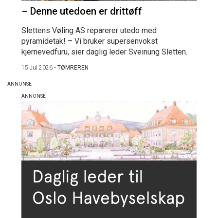
– Denne utedoen er drittøff
Slettens Vøling AS reparerer utedo med
pyramidetak! – Vi bruker supersenvokst
kjernevedfuru, sier daglig leder Sveinung Sletten.
15 Jul 2026
•
TØMREREN