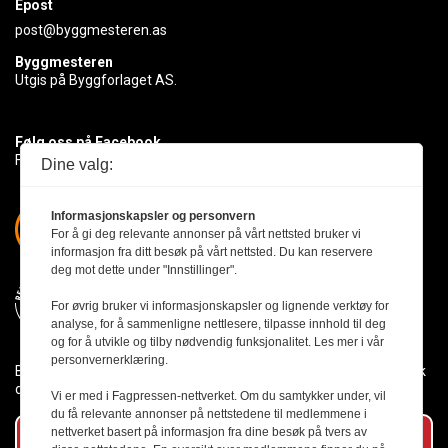
Epost
post@byggmesteren.as
Byggmesteren
Utgis på Byggforlaget AS.
Følg oss på Facebook
Få med deg det siste innen byggebransjen
Dine valg:
Informasjonskapsler og personvern
For å gi deg relevante annonser på vårt nettsted bruker vi
informasjon fra ditt besøk på vårt nettsted. Du kan reservere
deg mot dette under "Innstillinger".
For øvrig bruker vi informasjonskapsler og lignende verktøy for
analyse, for å sammenligne nettlesere, tilpasse innhold til deg
og for å utvikle og tilby nødvendig funksjonalitet. Les mer i vår
personvernerklæring.
Byggmesteren følger Vær Varsom-plakaten og presseetikken slik
den er nedfelt i Redaktørplakaten.
Vi er med i Fagpressen-nettverket. Om du samtykker under, vil
du få relevante annonser på nettstedene til medlemmene i
nettverket basert på informasjon fra dine besøk på tvers av
Abonner på vårt nyhetsbrev