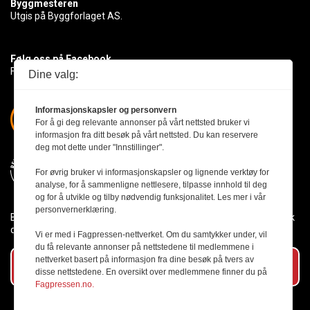
Byggmesteren
Utgis på Byggforlaget AS.
Følg oss på Facebook
Få med deg det siste innen byggebransjen
Dine valg:
Informasjonskapsler og personvern
For å gi deg relevante annonser på vårt nettsted bruker vi
informasjon fra ditt besøk på vårt nettsted. Du kan reservere
deg mot dette under "Innstillinger".
For øvrig bruker vi informasjonskapsler og lignende verktøy for
analyse, for å sammenligne nettlesere, tilpasse innhold til deg
og for å utvikle og tilby nødvendig funksjonalitet. Les mer i vår
personvernerklæring.
Byggmesteren følger Vær Varsom-plakaten og presseetikken slik
den er nedfelt i Redaktørplakaten.
Vi er med i Fagpressen-nettverket. Om du samtykker under, vil
du få relevante annonser på nettstedene til medlemmene i
nettverket basert på informasjon fra dine besøk på tvers av
Abonner på vårt nyhetsbrev
disse nettstedene. En oversikt over medlemmene finner du på
Fagpressen.no.