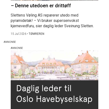
– Denne utedoen er drittøff
Slettens Vøling AS reparerer utedo med
pyramidetak! – Vi bruker supersenvokst
kjernevedfuru, sier daglig leder Sveinung Sletten.
15 Jul 2026
•
TØMREREN