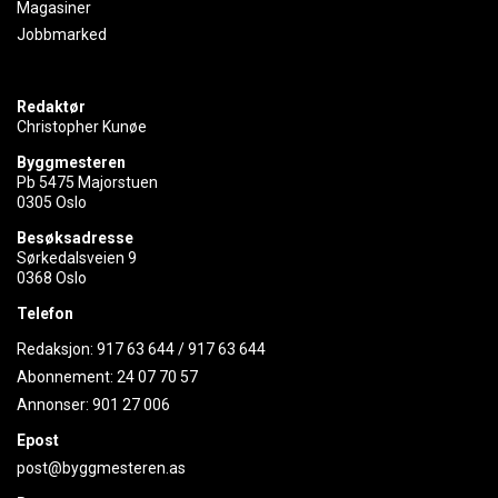
Magasiner
Jobbmarked
Redaktør
Christopher Kunøe
Byggmesteren
Pb 5475 Majorstuen
0305 Oslo
Besøksadresse
Sørkedalsveien 9
0368 Oslo
Telefon
Redaksjon:
917 63 644
/
917 63 644
Abonnement:
24 07 70 57
Annonser:
901 27 006
Epost
post@byggmesteren.as