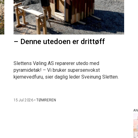
– Denne utedoen er drittøff
Slettens Vøling AS reparerer utedo med
pyramidetak! – Vi bruker supersenvokst
kjernevedfuru, sier daglig leder Sveinung Sletten.
15 Jul 2026
•
TØMREREN