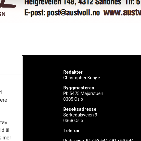
Redaktør
Christopher Kunøe
Byggmesteren
i
Pb 5475 Majorstuen
0305 Oslo
vere
rer
Besøksadresse
Sørkedalsveien 9
ed
0368 Oslo
ktøy
d til
Telefon
es mer
Redaksjon:
917 63 644
/
917 63 644