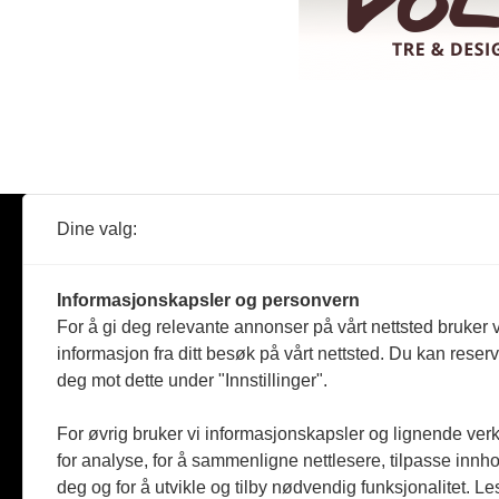
Dine valg:
Abonner
Nyheter
Tømreren
Informasjonskapsler og personvern
Reportasje
For å gi deg relevante annonser på vårt nettsted bruker v
Produkter
informasjon fra ditt besøk på vårt nettsted. Du kan reser
Kommenta
deg mot dette under "Innstillinger".
Magasiner
Jobbmark
For øvrig bruker vi informasjonskapsler og lignende ver
for analyse, for å sammenligne nettlesere, tilpasse innhol
deg og for å utvikle og tilby nødvendig funksjonalitet. L