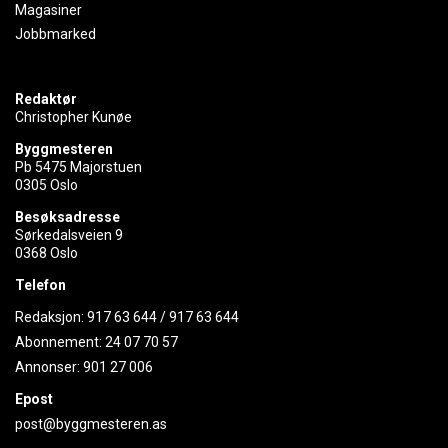
Magasiner
Jobbmarked
Redaktør
Christopher Kunøe
Byggmesteren
Pb 5475 Majorstuen
0305 Oslo
Besøksadresse
Sørkedalsveien 9
0368 Oslo
Telefon
Redaksjon:
917 63 644
/
917 63 644
Abonnement:
24 07 70 57
Annonser:
901 27 006
Epost
post@byggmesteren.as