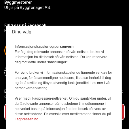
Byggmesteren
Utgis på Byggforlaget AS.
Følg oss på Facebook
Få med deg det siste innen byggebransjen
Dine valg:
Informasjonskapsler og personvern
For å gi deg relevante annonser på vårt nettsted bruker vi
informasjon fra ditt besøk på vårt nettsted. Du kan reservere
deg mot dette under "Innstillinger".
For øvrig bruker vi informasjonskapsler og lignende verktøy for
analyse, for å sammenligne nettlesere, tilpasse innhold til deg
og for å utvikle og tilby nødvendig funksjonalitet. Les mer i vår
personvernerklæring.
Byggmesteren følger Vær Varsom-plakaten og presseetikken slik
den er nedfelt i Redaktørplakaten.
Vi er med i Fagpressen-nettverket. Om du samtykker under, vil
du få relevante annonser på nettstedene til medlemmene i
nettverket basert på informasjon fra dine besøk på tvers av
Abonner på vårt nyhetsbrev
disse nettstedene. En oversikt over medlemmene finner du på
Fagpressen.no.