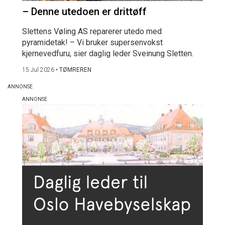
– Denne utedoen er drittøff
Slettens Vøling AS reparerer utedo med
pyramidetak! – Vi bruker supersenvokst
kjernevedfuru, sier daglig leder Sveinung Sletten.
15 Jul 2026
•
TØMREREN