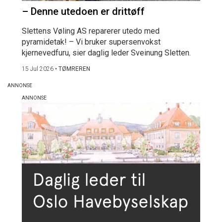
– Denne utedoen er drittøff
Slettens Vøling AS reparerer utedo med
pyramidetak! – Vi bruker supersenvokst
kjernevedfuru, sier daglig leder Sveinung Sletten.
15 Jul 2026
•
TØMREREN