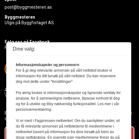
post@byggmesteren.as
Byggmesteren
Utgis på Byggforlaget AS.
Følg oss på Facebook
Få med deg det siste innen byggebransjen
Dine valg:
Informasjonskapsler og personvern
For å gi deg relevante annonser på vårt nettsted bruker vi
informasjon fra ditt besøk på vårt nettsted. Du kan reservere
deg mot dette under "Innstillinger".
For øvrig bruker vi informasjonskapsler og lignende verktøy for
analyse, for å sammenligne nettlesere, tilpasse innhold til deg
og for å utvikle og tilby nødvendig funksjonalitet. Les mer i vår
personvernerklæring.
Byggmesteren følger Vær Varsom-plakaten og presseetikken slik
den er nedfelt i Redaktørplakaten.
Vi er med i Fagpressen-nettverket. Om du samtykker under, vil
du få relevante annonser på nettstedene til medlemmene i
nettverket basert på informasjon fra dine besøk på tvers av
Abonner på vårt nyhetsbrev
disse nettstedene. En oversikt over medlemmene finner du på