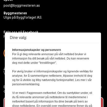
post@byggmesteren.as
Byggmesteren
Utgis på Byggforlaget AS.
Følg oss på Facebook
Få med deg det siste innen byggebransjen
Dine valg:
Informasjonskapsler og personvern
For å gi deg relevante annonser på vårt nettsted bruker vi
informasjon fra ditt besøk på vårt nettsted. Du kan reservere
deg mot dette under "Innstillinger".
For øvrig bruker vi informasjonskapsler og lignende verktøy for
analyse, for å sammenligne nettlesere, tilpasse innhold til deg
og for å utvikle og tilby nødvendig funksjonalitet. Les mer i vår
personvernerklæring.
Byggmesteren følger Vær Varsom-plakaten og presseetikken slik
den er nedfelt i Redaktørplakaten.
Vi er med i Fagpressen-nettverket. Om du samtykker under, vil
du få relevante annonser på nettstedene til medlemmene i
nettverket basert på informasjon fra dine besøk på tvers av
Abonner på vårt nyhetsbrev
disse nettstedene. En oversikt over medlemmene finner du på