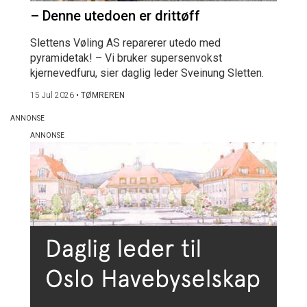
– Denne utedoen er drittøff
Slettens Vøling AS reparerer utedo med
pyramidetak! – Vi bruker supersenvokst
kjernevedfuru, sier daglig leder Sveinung Sletten.
15 Jul 2026
•
TØMREREN